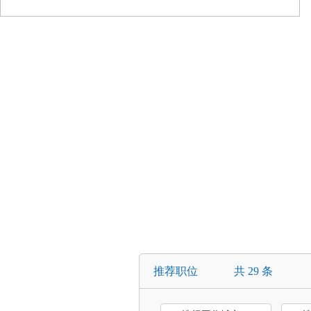
首页
学生服务
企业服务
就
推荐职位
共 29 条