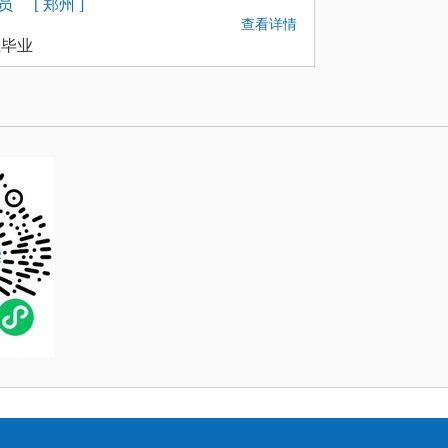
员
[ 郑州 ]
查看详情
生毕业